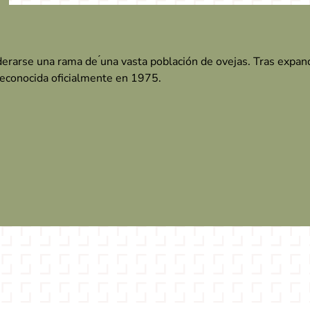
erarse una rama de ́una vasta población de ovejas. Tras expand
reconocida oficialmente en 1975.