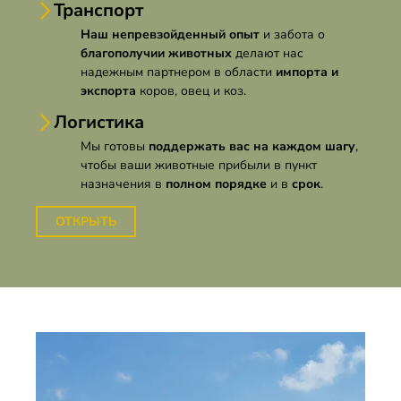
Транспорт
Наш непревзойденный опыт
и забота о
благополучии животных
делают нас
надежным партнером в области
импорта и
экспорта
коров, овец и коз.
Логистика
Мы готовы
поддержать вас на каждом шагу
,
чтобы ваши животные прибыли в пункт
назначения в
полном порядке
и в
срок
.
ОТКРЫТЬ