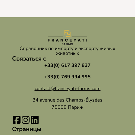
Справочник по импорту и экспорту живых
животных
Связаться с
+33(0) 617 397 837
+33(0) 769 994 995
contact@franceyati-farms.com
34 avenue des Champs-Élysées
75008 Париж
Страницы